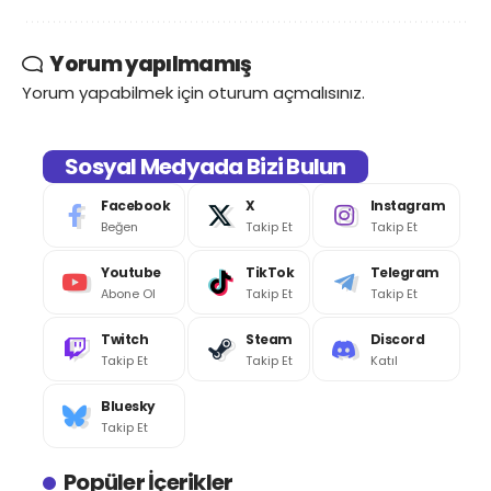
Yorum yapılmamış
Yorum yapabilmek için
oturum açmalısınız
.
Sosyal Medyada Bizi Bulun
Facebook
X
Instagram
Beğen
Takip Et
Takip Et
Youtube
TikTok
Telegram
Abone Ol
Takip Et
Takip Et
Twitch
Steam
Discord
Takip Et
Takip Et
Katıl
Bluesky
Takip Et
Popüler İçerikler