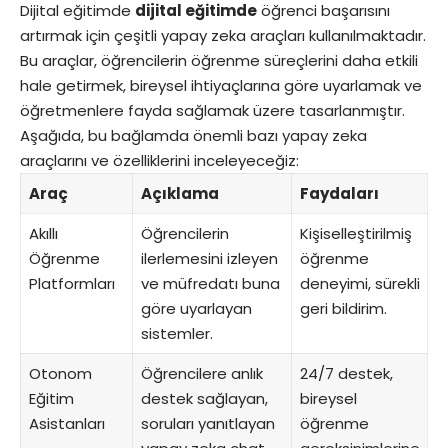
Dijital eğitimde
dijital eğitimde
öğrenci başarısını
artırmak için çeşitli yapay zeka araçları kullanılmaktadır.
Bu araçlar, öğrencilerin öğrenme süreçlerini daha etkili
hale getirmek, bireysel ihtiyaçlarına göre uyarlamak ve
öğretmenlere fayda sağlamak üzere tasarlanmıştır.
Aşağıda, bu bağlamda önemli bazı yapay zeka
araçlarını ve özelliklerini inceleyeceğiz:
Araç
Açıklama
Faydaları
Akıllı
Öğrencilerin
Kişiselleştirilmiş
Öğrenme
ilerlemesini izleyen
öğrenme
Platformları
ve müfredatı buna
deneyimi, sürekli
göre uyarlayan
geri bildirim.
sistemler.
Otonom
Öğrencilere anlık
24/7 destek,
Eğitim
destek sağlayan,
bireysel
Asistanları
soruları yanıtlayan
öğrenme