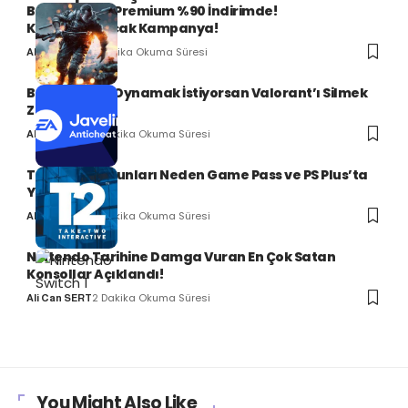
Battlefield 4 Premium %90 İndirimde!
Kaçırılmayacak Kampanya!
1 Dakika Okuma Süresi
Ali Can SERT
Battlefield 6 Oynamak İstiyorsan Valorant’ı Silmek
Zorundasın!
2 Dakika Okuma Süresi
Ali Can SERT
Take-Two Oyunları Neden Game Pass ve PS Plus’ta
Yok?
2 Dakika Okuma Süresi
Ali Can SERT
Nintendo Tarihine Damga Vuran En Çok Satan
Konsollar Açıklandı!
2 Dakika Okuma Süresi
Ali Can SERT
You Might Also Like