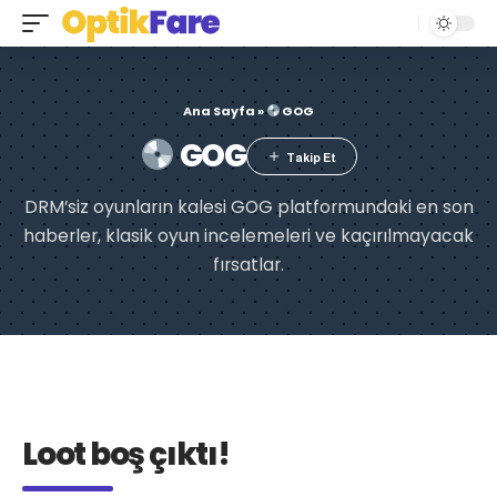
Ana Sayfa
»
GOG
GOG
DRM’siz oyunların kalesi GOG platformundaki en son
haberler, klasik oyun incelemeleri ve kaçırılmayacak
fırsatlar.
Loot boş çıktı!