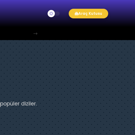
Araç Kutusu
opüler diziler.