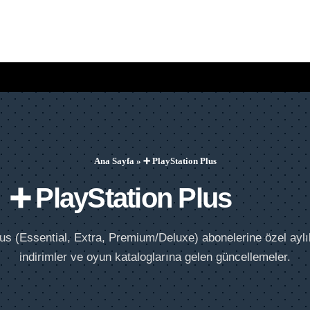
Ana Sayfa
»
➕ PlayStation Plus
➕ PlayStation Plus
us (Essential, Extra, Premium/Deluxe) abonelerine özel aylı
indirimler ve oyun kataloglarına gelen güncellemeler.