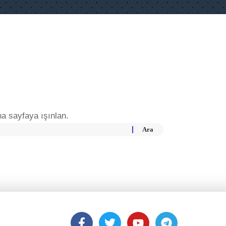
a sayfaya ışınlan.