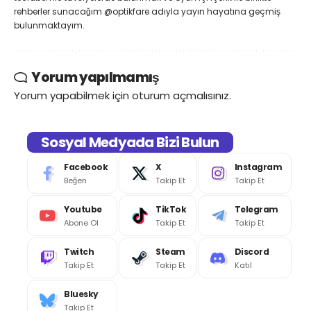
rehberler sunacağım @optikfare adıyla yayın hayatına geçmiş
bulunmaktayım.
Yorum yapılmamış
Yorum yapabilmek için
oturum açmalısınız
.
Sosyal Medyada Bizi Bulun
Facebook
X
Instagram
Beğen
Takip Et
Takip Et
Youtube
TikTok
Telegram
Abone Ol
Takip Et
Takip Et
Twitch
Steam
Discord
Takip Et
Takip Et
Katıl
Bluesky
Takip Et