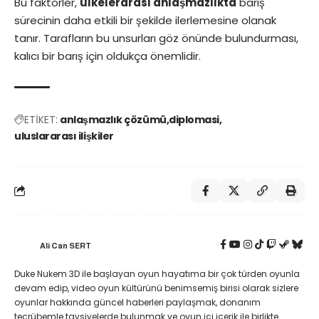
Bu faktörler,
ülkelerarası anlaşmazlıkta
barış
sürecinin daha etkili bir şekilde ilerlemesine olanak
tanır. Tarafların bu unsurları göz önünde bulundurması,
kalıcı bir barış için oldukça önemlidir.
ETİKET:
anlaşmazlık çözümü
diplomasi
uluslararası ilişkiler
Ali Can SERT
Duke Nukem 3D ile başlayan oyun hayatıma bir çok türden oyunla
devam edip, video oyun kültürünü benimsemiş birisi olarak sizlere
oyunlar hakkında güncel haberleri paylaşmak, donanım
tecrübemle tavsiyelerde bulunmak ve oyun içi içerik ile birlikte