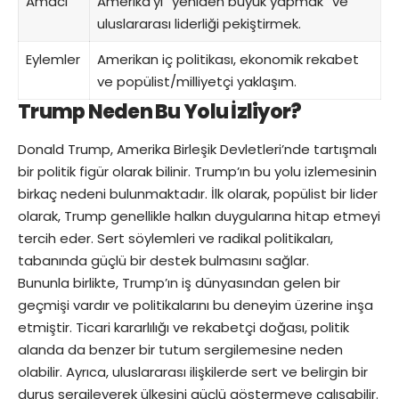
Amacı
Amerika’yı “yeniden büyük yapmak” ve
uluslararası liderliği pekiştirmek.
Eylemler
Amerikan iç politikası, ekonomik rekabet
ve popülist/milliyetçi yaklaşım.
Trump Neden Bu Yolu İzliyor?
Donald Trump, Amerika Birleşik Devletleri’nde tartışmalı
bir politik figür olarak bilinir. Trump’ın bu yolu izlemesinin
birkaç nedeni bulunmaktadır. İlk olarak, popülist bir lider
olarak, Trump genellikle halkın duygularına hitap etmeyi
tercih eder. Sert söylemleri ve radikal politikaları,
tabanında güçlü bir destek bulmasını sağlar.
Bununla birlikte, Trump’ın iş dünyasından gelen bir
geçmişi vardır ve politikalarını bu deneyim üzerine inşa
etmiştir. Ticari kararlılığı ve rekabetçi doğası, politik
alanda da benzer bir tutum sergilemesine neden
olabilir. Ayrıca, uluslararası ilişkilerde sert ve belirgin bir
duruş sergileyerek ülkesini güçlü göstermeye çalışabilir.