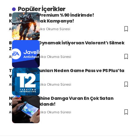
Popüler İçerikler
Battlefield 4 Premium %90 İndirimde!
Kaçırılmayacak Kampanya!
1 Dakika Okuma Süresi
Ali Can SERT
Battlefield 6 Oynamak İstiyorsan Valorant’ı Silmek
Zorundasın!
2 Dakika Okuma Süresi
Ali Can SERT
Take-Two Oyunları Neden Game Pass ve PS Plus’ta
Yok?
2 Dakika Okuma Süresi
Ali Can SERT
Nintendo Tarihine Damga Vuran En Çok Satan
Konsollar Açıklandı!
2 Dakika Okuma Süresi
Ali Can SERT