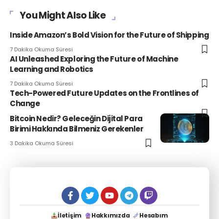
You Might Also Like
Inside Amazon’s Bold Vision for the Future of Shipping
7 Dakika Okuma Süresi
AI Unleashed Exploring the Future of Machine
Learning and Robotics
7 Dakika Okuma Süresi
Tech-Powered Future Updates on the Frontlines of
Change
Bitcoin Nedir? Geleceğin Dijital Para
Birimi Hakkında Bilmeniz Gerekenler
3 Dakika Okuma Süresi
İletişim
Hakkımızda
Hesabım