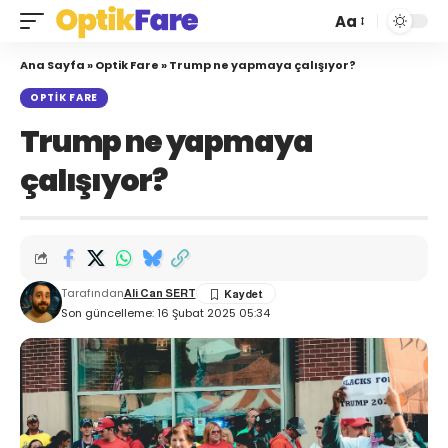
Aa
Ana Sayfa
»
Optik Fare
»
Trump ne yapmaya çalışıyor?
OPTIK FARE
Trump ne yapmaya
çalışıyor?
Tarafından
Ali Can SERT
Son güncelleme: 16 Şubat 2025 05:34