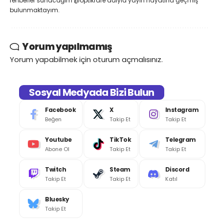
rehberler sunacağım @optikfare adıyla yayın hayatına geçmiş
bulunmaktayım.
Yorum yapılmamış
Yorum yapabilmek için
oturum açmalısınız
.
Sosyal Medyada Bizi Bulun
Facebook
X
Instagram
Beğen
Takip Et
Takip Et
Youtube
TikTok
Telegram
Abone Ol
Takip Et
Takip Et
Twitch
Steam
Discord
Takip Et
Takip Et
Katıl
Bluesky
Takip Et