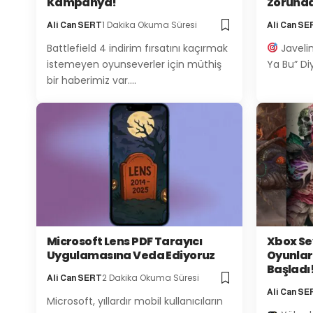
Kampanya!
Zorunda
1 Dakika Okuma Süresi
Ali Can SERT
Ali Can SE
Battlefield 4 indirim fırsatını kaçırmak
Javelin
istemeyen oyunseverler için müthiş
Ya Bu” Diy
bir haberimiz var.…
Microsoft Lens PDF Tarayıcı
Xbox Se
Uygulamasına Veda Ediyoruz
Oyunlar
Başladı
2 Dakika Okuma Süresi
Ali Can SERT
Ali Can SE
Microsoft, yıllardır mobil kullanıcıların