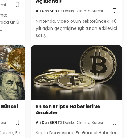
Açıklandı!
esi
2 Dakika Okuma Süresi
Ali Can SERT
ama:
Nintendo, video oyun sektöründeki 40
yaca ünlü
yılı aşkın geçmişine ışık tutan etkileyici
…
satış…
 Güncel
En Son Kripto Haberleri ve
Analizler
esi
3 Dakika Okuma Süresi
Ali Can SERT
 Durum, En
Kripto Dünyasında En Güncel Haberler