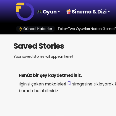
Oyun
Sinema & Dizi
Güncel Haberler
Take-Two Oyunları Neden Game Pas
Saved Stories
Your saved stories will appear here!
Henüz bir şey kaydetmediniz.
İlginizi çeken makaleleri
simgesine tıklayarak 
burada bulabilirsiniz.