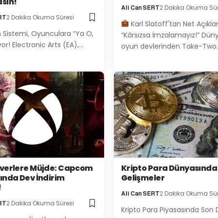
sın!
2 Dakika Okuma Sür
Ali Can SERT
2 Dakika Okuma Süresi
RT
Karl Slatoff'tan Net Açıkl
 Sistemi, Oyunculara “Ya O,
“Kârsızsa İmzalamayız!” Dün
or! Electronic Arts (EA),…
oyun devlerinden Take-Two
verlere Müjde: Capcom
Kripto Para Dünyasında
ında Dev İndirim
Gelişmeler
!
2 Dakika Okuma Sür
Ali Can SERT
2 Dakika Okuma Süresi
RT
Kripto Para Piyasasında Son