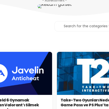
- Advertisment -
ield 6 Oynamak
Take-Two Oyunları Ned
an Valorant’ı Silmek
Game Pass ve PS Plus’ta