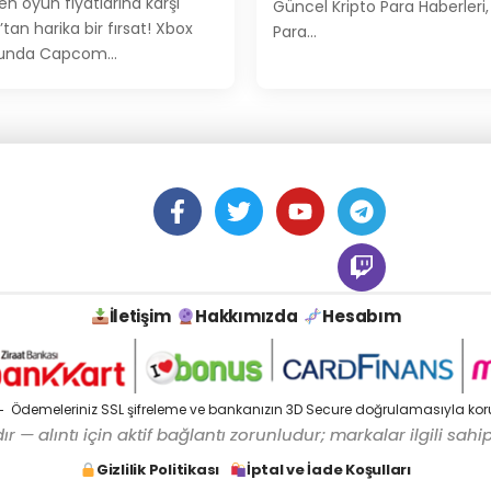
n oyun fiyatlarına karşı
Güncel Kripto Para Haberleri,
tan harika bir fırsat! Xbox
Para…
munda Capcom…
İletişim
Hakkımızda
Hesabım
Ödemeleriniz SSL şifreleme ve bankanızın 3D Secure doğrulamasıyla kor
r — alıntı için aktif bağlantı zorunludur; markalar ilgili sahip
Gizlilik Politikası
İptal ve İade Koşulları